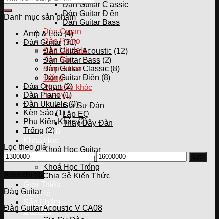
Đàn Guitar Classic
Đàn Guitar Điện
Danh mục sản phẩm
Đàn Guitar Bass
Đàn Organ
Amp & Loa
(4)
Dàn Piano
Đàn Guitar
(31)
Đàn Ukulele
Đàn Guitar Acoustic
(12)
Kèn Sáo
Đàn Guitar Bass
(2)
Amp & Loa
Đàn Guitar Classic
(8)
Đàn Guitar Điện
(8)
Trống
Đàn Organ
(2)
Phụ kiện khác
Dàn Piano
(1)
Dịch Vụ
Đàn Ukulele
(0)
Gia Sư Đàn
Kèn Sáo
(1)
Lắp EQ
Phụ Kiện Khác
(2)
Thay Dây Đàn
Trống
(2)
Trang Chủ
Khoá Học
Lọc theo giá
Khoá Học Guitar
Giá
Giá
Lọc
Khoá Học Piano
thấp
cao
Khoá Học Trống
nhất
nhất
Xem chi tiết
Chia Sẻ Kiến Thức
Giới Thiệu
Đàn Guitar
Liên Hệ
Sản Phẩm
Đàn Guitar Acoustic V CA08
Dịch Vụ