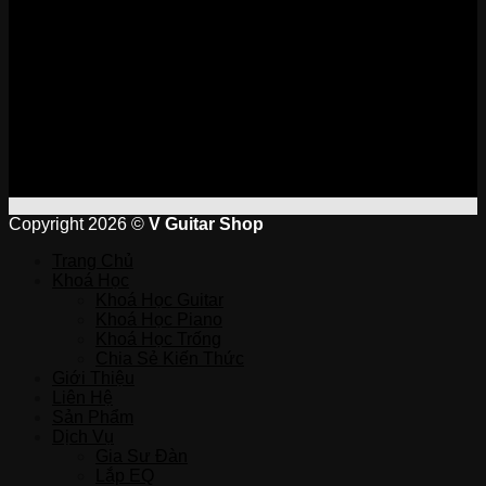
Copyright 2026 ©
V Guitar Shop
Trang Chủ
Khoá Học
Khoá Học Guitar
Khoá Học Piano
Khoá Học Trống
Chia Sẻ Kiến Thức
Giới Thiệu
Liên Hệ
Sản Phẩm
Dịch Vụ
Gia Sư Đàn
Lắp EQ