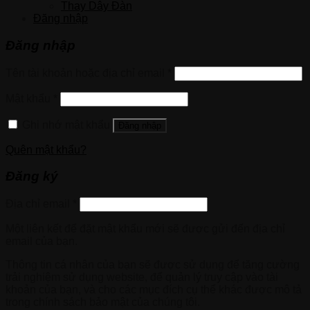
Thay Dây Đàn
Đăng nhập
Đăng nhập
Tên tài khoản hoặc địa chỉ email
*
Mật khẩu
*
Ghi nhớ mật khẩu
Đăng nhập
Quên mật khẩu?
Đăng ký
Địa chỉ email
*
Một liên kết để đặt mật khẩu mới sẽ được gửi đến địa chỉ
email của bạn.
Thông tin cá nhân của bạn sẽ được sử dụng để tăng cường
trải nghiệm sử dụng website, để quản lý truy cập vào tài
khoản của bạn, và cho các mục đích cụ thể khác được mô tả
trong chính sách bảo mật của chúng tôi.