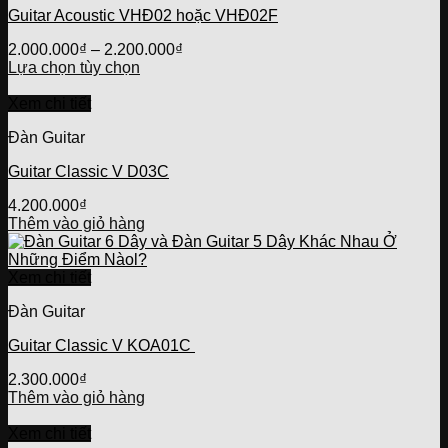
Guitar Acoustic VHĐ02 hoặc VHĐ02F
2.000.000
₫
–
2.200.000
₫
Lựa chọn tùy chọn
Sản
phẩm
Xem chi tiết
này
Đàn Guitar
có
nhiều
Guitar Classic V D03C
biến
thể.
4.200.000
₫
Các
Thêm vào giỏ hàng
tùy
chọn
có
Xem chi tiết
thể
được
Đàn Guitar
chọn
trên
Guitar Classic V KOA01C
trang
sản
2.300.000
₫
phẩm
Thêm vào giỏ hàng
Xem chi tiết