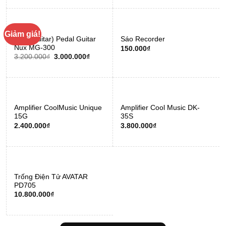
là:
tại
2.100.000₫.
là:
2.000.000₫.
Giảm giá!
(Phơ Guitar) Pedal Guitar
Sáo Recorder
Nux MG-300
150.000
₫
Giá
Giá
3.200.000
₫
3.000.000
₫
gốc
hiện
là:
tại
3.200.000₫.
là:
3.000.000₫.
Amplifier CoolMusic Unique
Amplifier Cool Music DK-
15G
35S
2.400.000
₫
3.800.000
₫
Trống Điện Tử AVATAR
PD705
10.800.000
₫