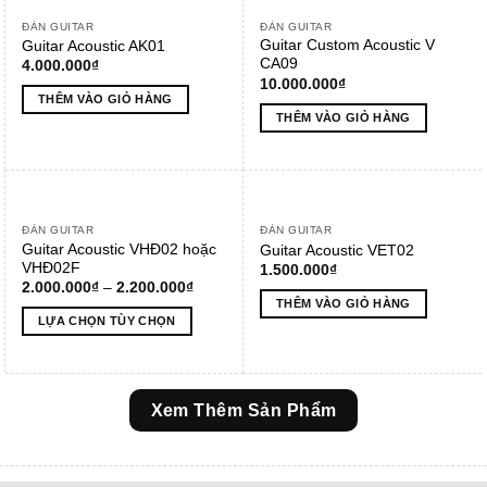
ĐÀN GUITAR
ĐÀN GUITAR
Guitar Custom Acoustic V
Guitar Acoustic AK01
CA09
4.000.000
₫
10.000.000
₫
THÊM VÀO GIỎ HÀNG
THÊM VÀO GIỎ HÀNG
ĐÀN GUITAR
ĐÀN GUITAR
Guitar Acoustic VHĐ02 hoặc
Guitar Acoustic VET02
VHĐ02F
1.500.000
₫
2.000.000
₫
–
2.200.000
₫
THÊM VÀO GIỎ HÀNG
LỰA CHỌN TÙY CHỌN
Sản
phẩm
này
Xem Thêm Sản Phẩm
có
nhiều
biến
thể.