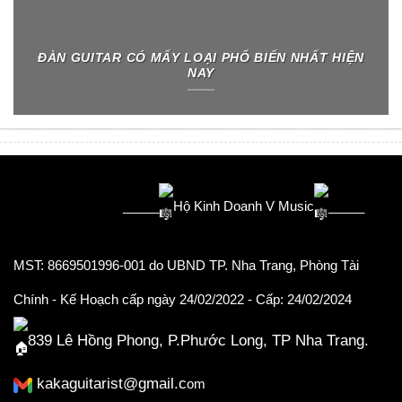
ĐÀN GUITAR CÓ MẤY LOẠI PHỔ BIẾN NHẤT HIỆN
NAY
_____
Hộ Kinh Doanh V Music
_____
MST: 8669501996-001
do UBND TP. Nha Trang, Phòng Tài
Chính - Kế Hoạch cấp ngày 24/02/2022
- Cấp: 24/02/2024
839 Lê Hồng Phong, P.Phước Long, TP Nha Trang.
kakaguitarist@gmail.c
om