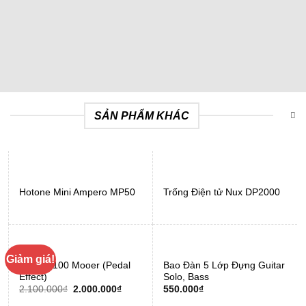
Các
tùy
chọn
có
thể
được
chọn
trên
SẢN PHẨM KHÁC
trang
sản
phẩm
Hotone Mini Ampero MP50
Trống Điện tử Nux DP2000
Giảm giá!
Phơ Ge100 Mooer (Pedal
Bao Đàn 5 Lớp Đựng Guitar
Effect)
Solo, Bass
Giá
Giá
2.100.000
₫
2.000.000
₫
550.000
₫
gốc
hiện