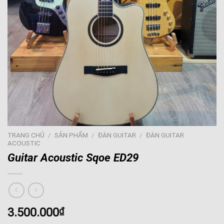
TRANG CHỦ
/
SẢN PHẨM
/
ĐÀN GUITAR
/
ĐÀN GUITAR
ACOUSTIC
Guitar Acoustic Sqoe ED29
3.500.000
₫