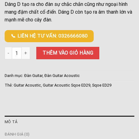
Dáng D tạo ra cho đàn sự chắc chắn cũng như ngoại hình
mang đậm chất cổ điển. Dáng D còn tạo ra âm thanh lớn và
mạnh mẽ cho cây đàn.
📞 LIÊN HỆ TƯ VẤN: 0326666080
Guitar Acoustic Sqoe ED29 số lượng
THÊM VÀO GIỎ HÀNG
Danh mục:
Đàn Guitar
,
Đàn Guitar Acoustic
Thẻ:
Guitar Acoustic
,
Guitar Acoustic Sqoe ED29
,
Sqoe ED29
MÔ TẢ
ĐÁNH GIÁ (0)