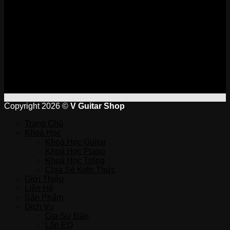
Copyright 2026 ©
V Guitar Shop
Trang Chủ
Khoá Học
Khoá Học Guitar
Khoá Học Piano
Khoá Học Trống
Chia Sẻ Kiến Thức
Giới Thiệu
Liên Hệ
Sản Phẩm
Dịch Vụ
Gia Sư Đàn
Lắp EQ