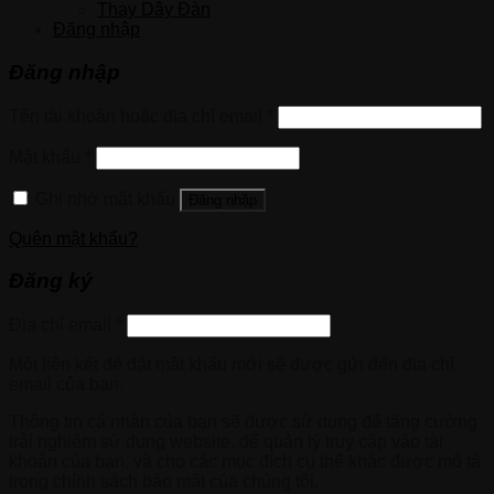
Thay Dây Đàn
Đăng nhập
Đăng nhập
Tên tài khoản hoặc địa chỉ email
*
Mật khẩu
*
Ghi nhớ mật khẩu
Đăng nhập
Quên mật khẩu?
Đăng ký
Địa chỉ email
*
Một liên kết để đặt mật khẩu mới sẽ được gửi đến địa chỉ
email của bạn.
Thông tin cá nhân của bạn sẽ được sử dụng để tăng cường
trải nghiệm sử dụng website, để quản lý truy cập vào tài
khoản của bạn, và cho các mục đích cụ thể khác được mô tả
trong chính sách bảo mật của chúng tôi.