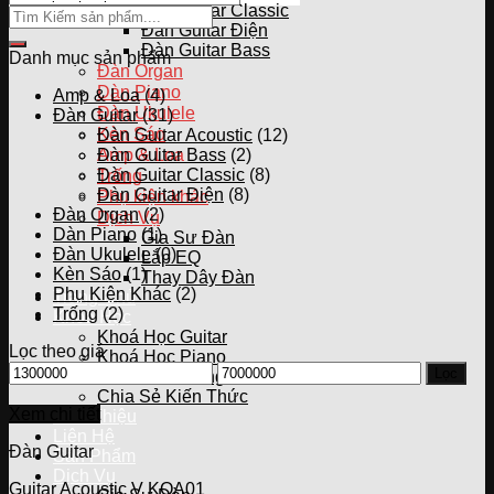
Đàn Guitar Classic
Đàn Guitar Điện
Đàn Guitar Bass
Danh mục sản phẩm
Đàn Organ
Dàn Piano
Amp & Loa
(4)
Đàn Ukulele
Đàn Guitar
(31)
Kèn Sáo
Đàn Guitar Acoustic
(12)
Amp & Loa
Đàn Guitar Bass
(2)
Đàn Guitar Classic
(8)
Trống
Đàn Guitar Điện
(8)
Phụ kiện khác
Đàn Organ
(2)
Dịch Vụ
Dàn Piano
(1)
Gia Sư Đàn
Đàn Ukulele
(0)
Lắp EQ
Kèn Sáo
(1)
Thay Dây Đàn
Phụ Kiện Khác
(2)
Trang Chủ
Trống
(2)
Khoá Học
Khoá Học Guitar
Lọc theo giá
Khoá Học Piano
Giá
Giá
Lọc
Khoá Học Trống
thấp
cao
Chia Sẻ Kiến Thức
nhất
nhất
Xem chi tiết
Giới Thiệu
Liên Hệ
Đàn Guitar
Sản Phẩm
Dịch Vụ
Guitar Acoustic V KOA01