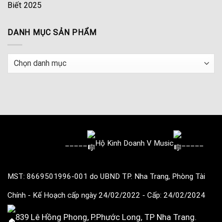
Biết 2025
DANH MỤC SẢN PHẨM
_____
Hộ Kinh Doanh V Music
_____
MST: 8669501996-001
do UBND TP. Nha Trang, Phòng Tài
Chính - Kế Hoạch cấp ngày 24/02/2022
- Cấp: 24/02/2024
839 Lê Hồng Phong, P.Phước Long, TP Nha Trang.