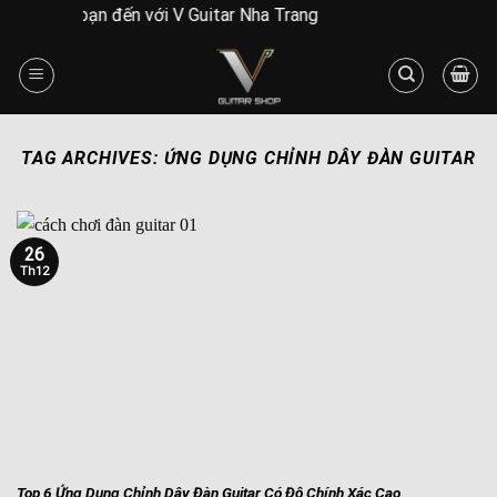
Skip
o mừng bạn đến với V Guitar Nha Trang
to
content
TAG ARCHIVES:
ỨNG DỤNG CHỈNH DÂY ĐÀN GUITAR
26
Th12
Top 6 Ứng Dụng Chỉnh Dây Đàn Guitar Có Độ Chính Xác Cao